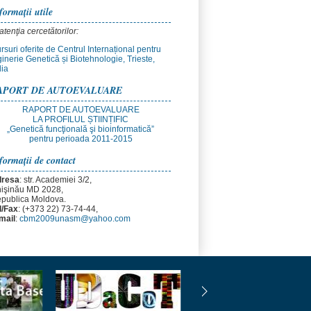
formaţii utile
 atenţia cercetătorilor:
rsuri oferite de Centrul Internațional pentru
ginerie Genetică și Biotehnologie, Trieste,
lia
APORT DE AUTOEVALUARE
RAPORT DE AUTOEVALUARE
LA PROFILUL ȘTIINȚIFIC
„Genetică funcţională şi bioinformatică”
pentru perioada 2011-2015
formații de contact
resa
: str. Academiei 3/2,
işinău MD 2028,
publica Moldova.
l/Fax
: (+373 22) 73-74-44,
mail
:
cbm2009unasm@yahoo.com