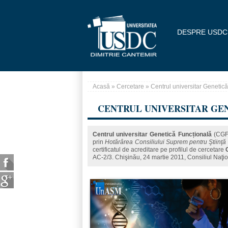
Mergi la conţinutul principal
DESPRE USDC
Acasă
»
Cercetare
» Centrul universitar Genetic
Eşti aici
CENTRUL UNIVERSITAR GE
Centrul universitar Genetică Funcțională
(CGF)
prin
Hotărârea Consiliului Suprem pentru Ştiinţă
certificatul de acreditare pe profilul de cercetare
AC-2/3. Chişinău, 24 martie 2011, Consiliul Naţio