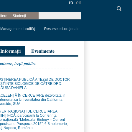
ro
en
Căutare
itere
Studenți
Formular de
căutare
Managementul calității
Resurse educaționale
Informații
Evenimente
minare, lecţii publice
SȚINEREA PUBLICĂ A TEZEI DE DOCTOR
 ȘTIINȚE BIOLOGICE DE CĂTRE DRD.
BDUȘA DANIELA
CELENȚĂ ÎN CERCETARE dezvoltată în
rteneriat cu Universitatea din California,
verside, SUA
NERI PASIONAȚI DE CERCETAREA
IINŢIFICĂ, participanți la Conferința
ternațională ”Molecular Biology – Current
pects and Prospects 2015”, 6-8 noiembrie,
uj-Napoca, România