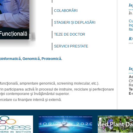
In
COLABORĂRI
În
Cu
STAGIERI ȘI DEPLASĂRI
In
Ita
TEZE DE DOCTOR
R
SERVICII PRESTATE
oinformatică
,
Genomică
,
Proteomică
.
In
Ad
Ch
 funcţională, amprentare genomică, screening molecular, etc.).
Re
in participarea activă în procesul de instruire, reciclare şi perfecţionare
Te
E-
tiinţei contemporane şi învăţământul superior.
ercetare cu finanţare internă şi externă.