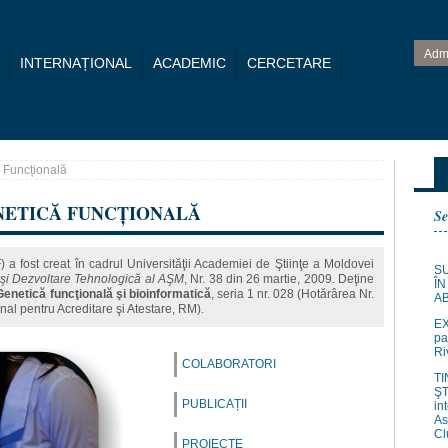
Adm
INTERNAȚIONAL
ACADEMIC
CERCETARE
ă Funcțională
NETICĂ FUNCȚIONALĂ
Se
 a fost creat în cadrul Universităţii Academiei de Ştiinţe a Moldovei
SU
 şi Dezvoltare Tehnologică al AŞM
, Nr. 38 din 26 martie, 2009. Deţine
ÎN
Genetică funcţională şi bioinformatică
, seria 1 nr. 028 (Hotărârea Nr.
A
nal pentru Acreditare şi Atestare, RM).
EX
pa
Ri
COLABORATORI
TI
ŞT
PUBLICAȚII
in
As
Cl
PROIECTE