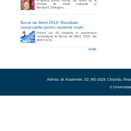
A apărut primul număr din acest an al
revistei de studii culturale și
literatură, Dialogica...
Burse de Merit 2019. Rezultate
remarcabile pentru studenții noștri
Printre cei 50 studenți și masteranzi
nominalizați la Bursa de Merit 2019, doi
dintre ei își...
toate
Adresa: str. Academiei, 3/2, MD-2028, Chișinău, Rep
© Universitat