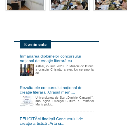
Evenimente
Înmânarea diplomelor concursului
național de creație literară cu...
Astăzi, 22 iulie 2020, în Muzeul de Istorie
a orașului Chișinău a avut loc ceremonia
de...
Rezultatele concursului național de
creație literară „Orașul meu”,...
Universitatea de Stat „Dimitrie Cantemir”,
sub egida Direcției Cultură a Primăriei
Municipiului...
FELICITĂM finaliștii Concursului de
creație artistică „Arta și...