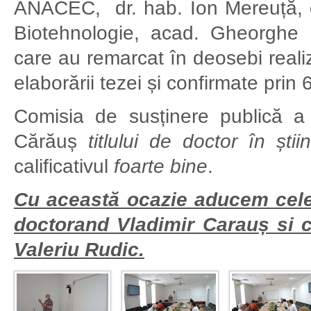
ANACEC, dr. hab. Ion Mereuță, dir
Biotehnologie, acad. Gheorghe Duc
care au remarcat în deosebi realiz
elaborării tezei și confirmate prin 
Comisia de susținere publică a 
Cărăuș
titlului de doctor în știi
calificativul
foarte bine
.
Cu această ocazie aducem cele 
doctorand Vladimir Carauș si c
Valeriu Rudic.