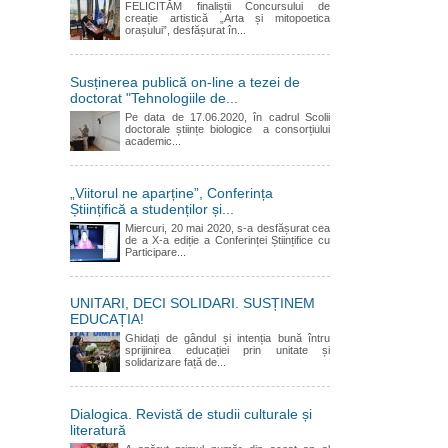
FELICITĂM finaliștii Concursului de
creație artistică „Arta și mitopoetica
orașului”, desfășurat în...
Susținerea publică on-line a tezei de
doctorat "Tehnologiile de...
Pe data de 17.06.2020, în cadrul Scolii
doctorale științe biologice a consorțiului
academic...
„Viitorul ne aparține”, Conferința
Științifică a studenților și...
Miercuri, 20 mai 2020, s-a desfășurat cea
de a X-a ediție a Conferinței Științifice cu
Participare...
UNITARI, DECI SOLIDARI. SUSȚINEM
EDUCAȚIA!
Ghidați de gândul și intenția bună întru
sprijinirea educației prin unitate și
solidarizare față de...
Dialogica. Revistă de studii culturale și
literatură