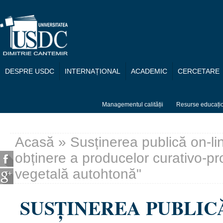
Mergi la conţinutul principal
DESPRE USDC
INTERNAȚIONAL
ACADEMIC
CERCETARE
Managementul calității
Resurse educați
Acasă
» Susținerea publică on-lin
Eşti aici
obținere a producelor curativo-pro
vegetală autohtonă"
SUSȚINEREA PUBLICĂ