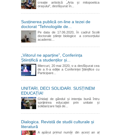
creație artistică „Arta și mitopoetica
orașului”, desfășurat în...
Susținerea publică on-line a tezei de
doctorat "Tehnologiile de...
Pe data de 17.06.2020, în cadrul Scolii
doctorale științe biologice a consorțiului
academic...
„Viitorul ne aparține”, Conferința
Științifică a studenților și...
Miercuri, 20 mai 2020, s-a desfășurat cea
de a X-a ediție a Conferinței Științifice cu
Participare...
UNITARI, DECI SOLIDARI. SUSȚINEM
EDUCAȚIA!
Ghidați de gândul și intenția bună întru
sprijinirea educației prin unitate și
solidarizare față de...
Dialogica. Revistă de studii culturale și
literatură
A apărut primul număr din acest an al