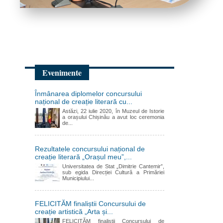
Evenimente
Înmânarea diplomelor concursului
național de creație literară cu...
Astăzi, 22 iulie 2020, în Muzeul de Istorie
a orașului Chișinău a avut loc ceremonia
de...
Rezultatele concursului național de
creație literară „Orașul meu”,...
Universitatea de Stat „Dimitrie Cantemir”,
sub egida Direcției Cultură a Primăriei
Municipiului...
FELICITĂM finaliștii Concursului de
creație artistică „Arta și...
FELICITĂM finaliștii Concursului de