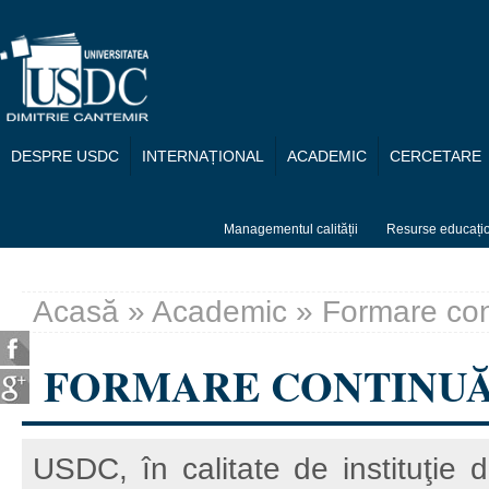
Mergi la conţinutul principal
DESPRE USDC
INTERNAȚIONAL
ACADEMIC
CERCETARE
Managementul calității
Resurse educați
Acasă
»
Academic
» Formare con
Eşti aici
FORMARE CONTINU
USDC, în calitate de instituţie 