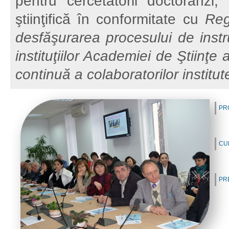
pentru cercetătorii doctoranzi, 
ştiinţifică în conformitate cu
Reg
desfăşurarea procesului de instr
instituţiilor Academiei de Ştiinţe
continuă a colaboratorilor instit
PR
CU
PR