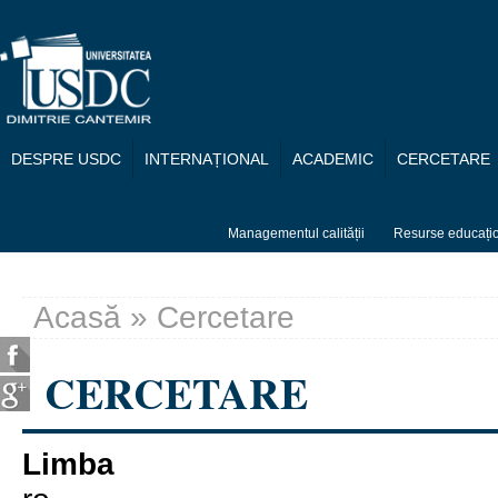
Mergi la conţinutul principal
DESPRE USDC
INTERNAȚIONAL
ACADEMIC
CERCETARE
Managementul calității
Resurse educați
Acasă
» Cercetare
Eşti aici
CERCETARE
Limba