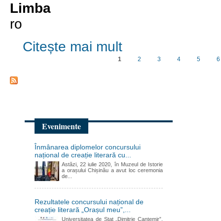
Limba
ro
despre Viitorul ne aparține. Conferi
Citește mai mult
1
2
3
4
5
6
Pagini
Evenimente
Înmânarea diplomelor concursului
național de creație literară cu...
Astăzi, 22 iulie 2020, în Muzeul de Istorie
a orașului Chișinău a avut loc ceremonia
de...
Rezultatele concursului național de
creație literară „Orașul meu”,...
Universitatea de Stat „Dimitrie Cantemir”,