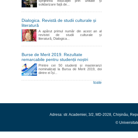
sprijinirea educației prin unitate și
solidarizare față de...
Dialogica. Revistă de studii culturale și
literatură
A apărut primul număr din acest an al
revistei de studii culturale și
literatură, Dialogica...
Burse de Merit 2019. Rezultate
remarcabile pentru studenții noștri
Printre cei 50 studenți și masteranzi
nominalizați la Bursa de Merit 2019, doi
dintre ei își...
toate
Adresa: str. Academiei, 3/2, MD-2028, Chișinău, Rep
© Universitat