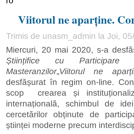
ro
Viitorul ne aparține. Co
Trimis de
unasm_admin
la Joi, 05
Miercuri, 20 mai 2020, s-a desf
Științifice cu Participare
Masteranzilor
„
Viitorul ne aparț
desfășurat în regim on-line. Con
scop crearea și instituțional
internațională, schimbul de idei,
cercetărilor obținute de particip
științei moderne precum interdiscip