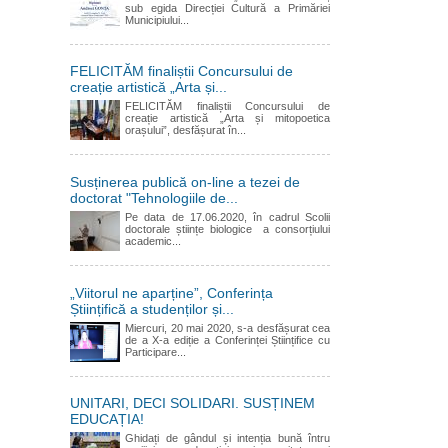
sub egida Direcției Cultură a Primăriei
Municipiului...
FELICITĂM finaliștii Concursului de
creație artistică „Arta și...
FELICITĂM finaliștii Concursului de
creație artistică „Arta și mitopoetica
orașului”, desfășurat în...
Susținerea publică on-line a tezei de
doctorat "Tehnologiile de...
Pe data de 17.06.2020, în cadrul Scolii
doctorale științe biologice a consorțiului
academic...
„Viitorul ne aparține”, Conferința
Științifică a studenților și...
Miercuri, 20 mai 2020, s-a desfășurat cea
de a X-a ediție a Conferinței Științifice cu
Participare...
UNITARI, DECI SOLIDARI. SUSȚINEM
EDUCAȚIA!
Ghidați de gândul și intenția bună întru