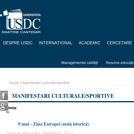
Mergi la conţinutul principal
DESPRE USDC
INTERNAȚIONAL
ACADEMIC
CERCETARE
Managementul calității
Resurse educați
Acasă
» Manifestari culturale/sportive
Eşti aici
MANIFESTARI CULTURALE/SPORTIVE
Limba
ro
9 mai - Ziua Europei (notă istorică)
Trimis de
virgil
la Mie, 05/06/2020 - 19:12