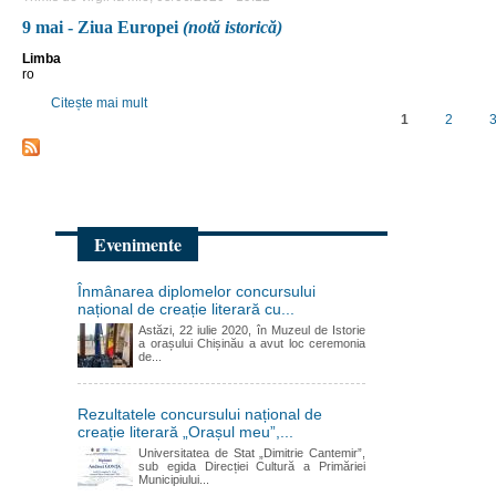
9 mai - Ziua Europei
(notă istorică)
Limba
ro
Citește mai mult
despre 9 mai - Ziua Europei (notă istorică)
1
2
Pagini
Evenimente
Înmânarea diplomelor concursului
național de creație literară cu...
Astăzi, 22 iulie 2020, în Muzeul de Istorie
a orașului Chișinău a avut loc ceremonia
de...
Rezultatele concursului național de
creație literară „Orașul meu”,...
Universitatea de Stat „Dimitrie Cantemir”,
sub egida Direcției Cultură a Primăriei
Municipiului...