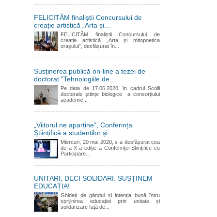
FELICITĂM finaliștii Concursului de
creație artistică „Arta și...
FELICITĂM finaliștii Concursului de
creație artistică „Arta și mitopoetica
orașului”, desfășurat în...
Susținerea publică on-line a tezei de
doctorat "Tehnologiile de...
Pe data de 17.06.2020, în cadrul Scolii
doctorale științe biologice a consorțiului
academic...
„Viitorul ne aparține”, Conferința
Științifică a studenților și...
Miercuri, 20 mai 2020, s-a desfășurat cea
de a X-a ediție a Conferinței Științifice cu
Participare...
UNITARI, DECI SOLIDARI. SUSȚINEM
EDUCAȚIA!
Ghidați de gândul și intenția bună întru
sprijinirea educației prin unitate și
solidarizare față de...