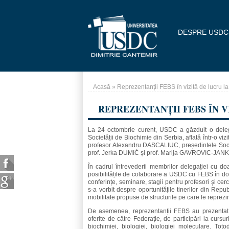
Mergi la conţinutul principal
DESPRE USDC
Acasă
» Reprezentanții FEBS în vizită de lucru 
Eşti aici
REPREZENTANȚII FEBS ÎN V
La 24 octombrie curent, USDC a găzduit o deleg
Societății de Biochimie din Serbia, aflată într-o v
profesor Alexandru DASCALIUC, președintele Socie
prof. Jerka DUMIĆ și prof. Marija GAVROVIC-JA
În cadrul întrevederii membrilor delegației cu
posibilitățile de colaborare a USDC cu FEBS în dom
conferințe, seminare, stagii pentru profesori şi cercet
s-a vorbit despre oportunitățile tinerilor din Rep
mobilitate propuse de structurile pe care le reprezin
De asemenea, reprezentanții FEBS au prezentat au
oferite de către Federație, de participări la cursu
biochimiei, biologiei, biologiei moleculare. Toto