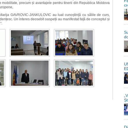
FE
de mobilitate, precum și avantajele pentru tinerii din Republica Moldova
cr
 europene,
arija GAVROVIC-JANKULOVIC au luat cunoștință cu sălile de curs,
udențesc. Un interes deosebit oaspeții au manifestat față de conceptul și
i”.
Su
do
U
E
„V
Șt
Di