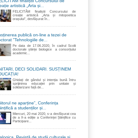
LICITĂM finaliștii Concursului de
eație artistică „Arta și...
FELICITĂM finaliștii Concursului de
creație artistică „Arta și mitopoetica
orașului”, desfășurat în...
sținerea publică on-line a tezei de
ctorat "Tehnologiile de...
Pe data de 17.06.2020, în cadrul Scolii
doctorale științe biologice a consorțiului
academic...
NITARI, DECI SOLIDARI. SUSȚINEM
DUCAȚIA!
Ghidați de gândul și intenția bună întru
sprijinirea educației prin unitate și
solidarizare față de...
iitorul ne aparține”, Conferința
iințifică a studenților și...
Miercuri, 20 mai 2020, s-a desfășurat cea
de a X-a ediție a Conferinței Științifice cu
Participare...
alogica. Revistă de studii culturale și