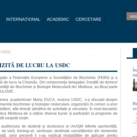
Adm
INTERNAȚIONAL
ACADEMIC
CERCETARE
la USDC
IZITĂ DE LUCRU LA USDC
În
na
ație a Federației Europene a Societăților de Biochimie (FEBS) şi a
izită de lucru la Chișinău. Din componența delegației, însoțită de domnul
tății de Biochimie și Biologie Moleculară din Moldova, au făcut parte
NKULOVIC.
 doamna academician Maria DUCA, rectorul USDC, s-a discutat despre
Re
eniile biochimiei şi biologiei moleculare, organizării în comun a unor
cr
ători, alte direcții științifice de activitate și cercetare. În mod deosebit,
ublica Moldova de a obține diverse burse și participări la programe de
tă oaspeții noștri.
ditoriului de studenți şi doctoranzi ai UnAŞM diferite oportunități,
ri de vară, trening-uri, seminare, destinate cercetătorilor din domeniile
dată, celor prezenți li s-au explicat modalitățile de aplicare pentru