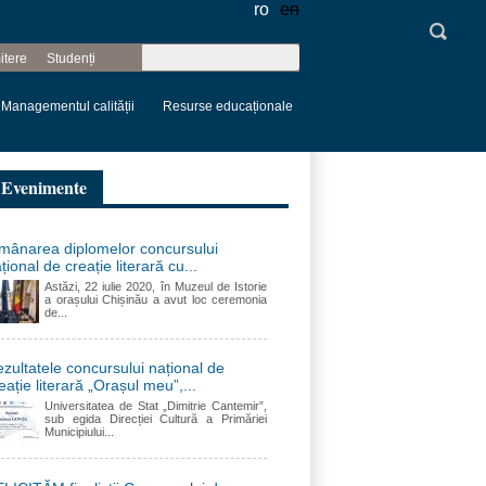
ro
en
Căutare
itere
Studenți
Formular de
căutare
Managementul calității
Resurse educaționale
Evenimente
mânarea diplomelor concursului
țional de creație literară cu...
Astăzi, 22 iulie 2020, în Muzeul de Istorie
a orașului Chișinău a avut loc ceremonia
de...
zultatele concursului național de
eație literară „Orașul meu”,...
Universitatea de Stat „Dimitrie Cantemir”,
sub egida Direcției Cultură a Primăriei
Municipiului...