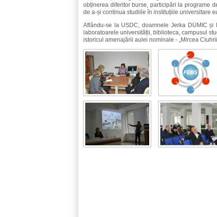
obținerea diferitor burse, participări la programe 
de a-și continua studiile în instituțiile universitare
Aflându-se la USDC, doamnele Jerka DUMIC și M
laboratoarele universității, biblioteca, campusul st
istoricul amenajării aulei nominale - „Mircea Ciuhri