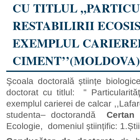
CU TITLUL „PARTIC
RESTABILIRII ECOSI
EXEMPLUL CARIEREI
CIMENT’’(MOLDOVA) 
Şcoala doctorală științe biologi
doctorat cu titlul: " Particularităţ
exemplul carierei de calcar ,,Lafa
studenta– doctorandă
Certan 
Ecologie, domeniul științific: 1.Știi