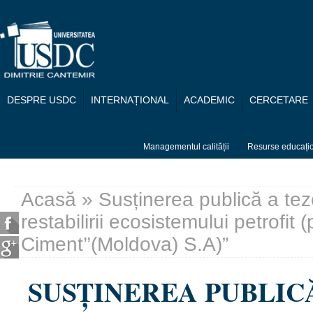
Mergi la conţinutul principal
DESPRE USDC
INTERNAȚIONAL
ACADEMIC
CERCETARE
Managementul calității
Resurse educați
Acasă
» Susținerea publică a tezei
Eşti aici
restabilirii ecosistemului petrofit
Ciment’’(Moldova) S.A)”
SUSȚINEREA PUBLIC