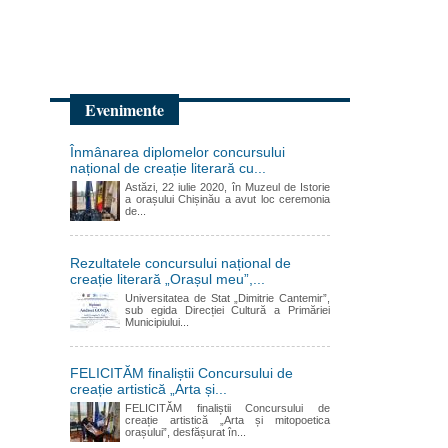
Evenimente
Înmânarea diplomelor concursului
național de creație literară cu...
Astăzi, 22 iulie 2020, în Muzeul de Istorie
a orașului Chișinău a avut loc ceremonia
de...
Rezultatele concursului național de
creație literară „Orașul meu”,...
Universitatea de Stat „Dimitrie Cantemir”,
sub egida Direcției Cultură a Primăriei
Municipiului...
FELICITĂM finaliștii Concursului de
creație artistică „Arta și...
FELICITĂM finaliștii Concursului de
creație artistică „Arta și mitopoetica
orașului”, desfășurat în...