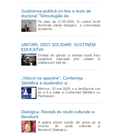
Susținerea publică on-line a tezei de
doctorat "Tehnologiile de...
Pe data de 17.06.2020, în cadrul Scolii
doctorale științe biologice a consorțiului
academic...
UNITARI, DECI SOLIDARI. SUSȚINEM
EDUCAȚIA!
Ghidați de gândul și intenția bună întru
sprijinirea educației prin unitate și
solidarizare față de...
„Viitorul ne aparține”, Conferința
Științifică a studenților și...
Miercuri, 20 mai 2020, s-a desfășurat cea
de a X-a ediție a Conferinței Științifice cu
Participare...
Dialogica. Revistă de studii culturale și
literatură
A apărut primul număr din acest an al
revistei de studii culturale și
literatură, Dialogica...