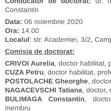
Conducător de doctorat:
dr. h
Constantin
Data:
06 noiembrie 2020
Ora:
14.00
Localul
: str. Academiei, 3/2, Cam
Comisia de doctorat:
CRIVOI Aurelia
, doctor habilitat,
CUZA Petru
, doctor habilitat, pro
POSTOLACHE Gheorghe
, doctor
NAGACEVSCHI Tatiana
, doctor, 
BULIMAGA Constantin
, docto
membru